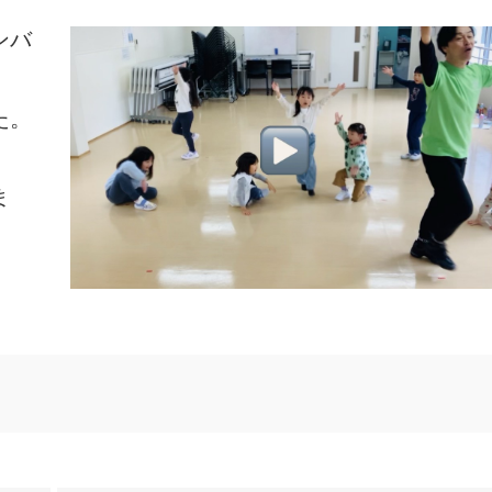
ンバ
た。
ま