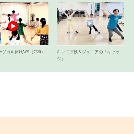
ジカル体験WS（7/20）
キッズ演技＆ジュニアの『キャッ
ツ』