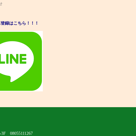
せ
NE登録はこちら！！！
ル3F
08055111267