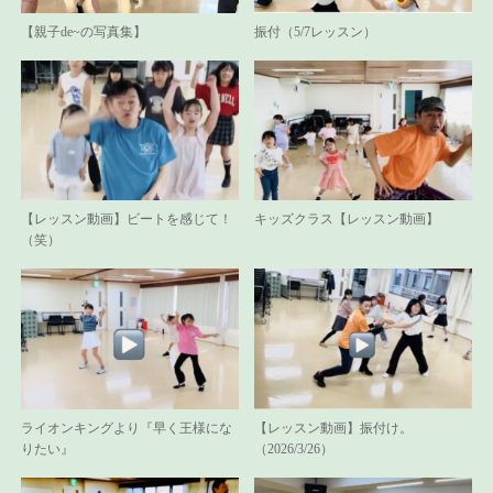
【親子de~の写真集】
振付（5/7レッスン）
【レッスン動画】ビートを感じて！
キッズクラス【レッスン動画】
（笑）
ライオンキングより『早く王様にな
【レッスン動画】振付け。
りたい』
（2026/3/26）