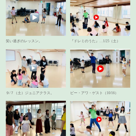
笑い過ぎのレッスン。
『ドレミのうた』…1/25（土）
９/７（土）ジュニアクラス。
ビー・アワ・ゲスト（10/16）